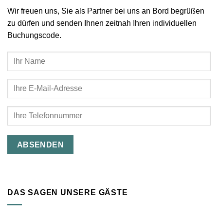
Wir freuen uns, Sie als Partner bei uns an Bord begrüßen
zu dürfen und senden Ihnen zeitnah Ihren individuellen
Buchungscode.
Bitte
Bitte
lasse
lasse
dieses
dieses
Feld
Feld
leer.
leer.
DAS SAGEN UNSERE GÄSTE