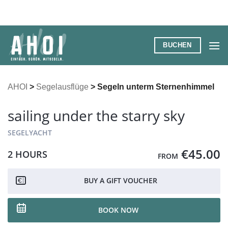
Zum
Inhalt
springen
BUCHEN
AHOI
>
Segelausflüge
>
Segeln unterm Sternenhimmel
sailing under the starry sky
SEGELYACHT
€45.00
2 HOURS
FROM
BUY A GIFT VOUCHER
BOOK NOW