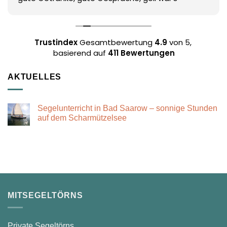
Trustindex
Gesamtbewertung
4.9
von 5,
basierend auf
411 Bewertungen
AKTUELLES
Segelunterricht in Bad Saarow – sonnige Stunden
auf dem Scharmützelsee
Keine
Kommentare
zu
Segelunterricht
in
Bad
Saarow
–
sonnige
Stunden
auf
MITSEGELTÖRNS
dem
Scharmützelsee
Private Segeltörns