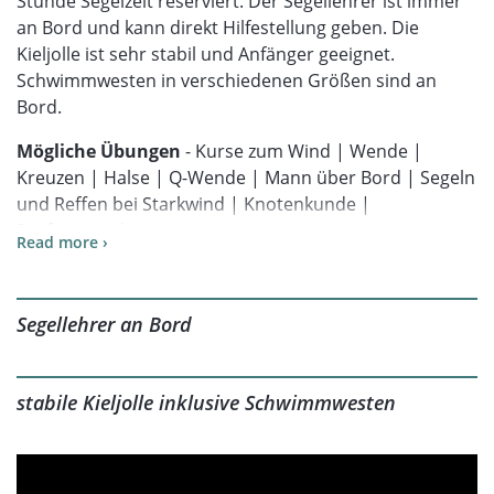
Stunde Segelzeit reserviert. Der Segellehrer ist immer
an Bord und kann direkt Hilfestellung geben. Die
Kieljolle ist sehr stabil und Anfänger geeignet.
Schwimmwesten in verschiedenen Größen sind an
Bord.
Mögliche Übungen
- Kurse zum Wind | Wende |
Kreuzen | Halse | Q-Wende | Mann über Bord | Segeln
und Reffen bei Starkwind | Knotenkunde |
Prüfungsvorbereitung
Read more ›
Minimale Teilnehmerzahl:
1 Person
Maximale Teilnehmerzahl:
3 Personen
Segellehrer an Bord
Segelzeit:
Wir segeln eine Stunde pro Teilnehner. Falls
sich also nur ein oder zwei Teilnehmer angemeldet
stabile Kieljolle inklusive Schwimmwesten
haben, verkürzt sich der Unterricht auf ein bzw. zwei
Stunden.
Was lerne ich, wenn ich noch keine Vorkenntnisse