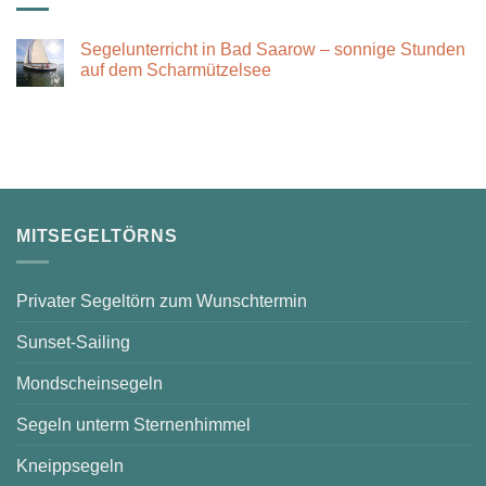
Segelunterricht in Bad Saarow – sonnige Stunden
auf dem Scharmützelsee
Keine
Kommentare
zu
Segelunterricht
in
Bad
Saarow
–
sonnige
Stunden
auf
MITSEGELTÖRNS
dem
Scharmützelsee
Privater Segeltörn zum Wunschtermin
Sunset-Sailing
Mondscheinsegeln
Segeln unterm Sternenhimmel
Kneippsegeln