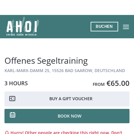
Zum
Inhalt
springen
BUCHEN
Offenes Segeltraining
KARL-MARX-DAMM 25, 15526 BAD SAAROW, DEUTSCHLAND
€65.00
3 HOURS
FROM
BUY A GIFT VOUCHER
BOOK NOW
Hurry! Other people are checking this right now. Don't