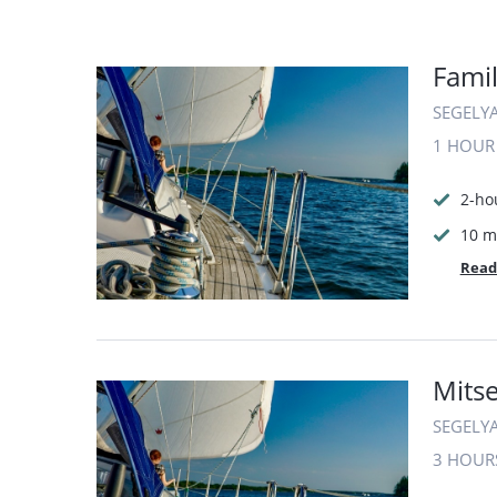
Famil
SEGELY
1 HOU
2-ho
10 m
Read
Mitse
SEGELY
3 HOUR