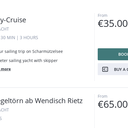
wenig mit einbezogen
hat. Ausreichend Zeit
zum Relaxen, Baden,
From
y-Cruise
€35.00
Sonne genießen. Ein
bischen was zur
ACHT
Umgebung haben wir
R
30 MIN
|
3 HOURS
auch erfahren! Sehr
empfehlenswert!
ur sailing trip on Scharmützelsee
BOO
eter sailing yacht with skipper
 more
BUY A 
From
geltörn ab Wendisch Rietz
€65.00
ACHT
S