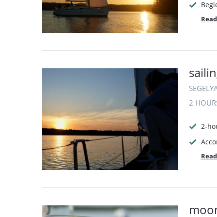
Begl
Read
saili
SEGELY
2 HOUR
2-ho
Acco
Read
moon 