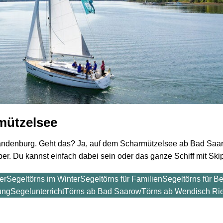
Ausflug gesucht.
mit euc
Angefragt, schnelle
Sonnen
Rückmeldung, gebucht.
bester S
Weiterlesen
Weiterl
Sehr schöner Ausflug
gute Ge
mit Skipper, der alle ein
Gespräc
wenig mit einbezogen
hat. Ausreichend Zeit
zum Relaxen, Baden,
Sonne genießen. Ein
bischen was zur
Julia R.
Th
Umgebung haben wir
26 Juli 2026
21 
mützelsee
auch erfahren! Sehr
empfehlenswert!
randenburg. Geht das? Ja, auf dem Scharmützelsee ab Bad Saa
Wir haben spontan
Danke f
per. Du kannst einfach dabei sein oder das ganze Schiff mit Sk
online nach einem
herrlic
Ausflug gesucht.
mit euc
er
Segeltörns im Winter
Segeltörns für Familien
Segeltörns für B
Angefragt, schnelle
Sonnen
ung
Segelunterricht
Törns ab Bad Saarow
Törns ab Wendisch Rie
Rückmeldung, gebucht.
bester S
Sehr schöner Ausflug
gute Ge
mit Skipper, der alle ein
Gespräc