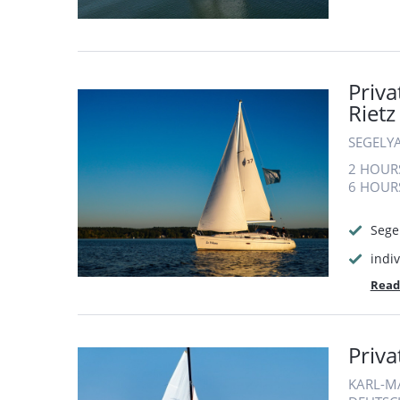
Priva
Rietz
SEGELY
2 HOUR
6 HOUR
Sege
indiv
Read
Priva
KARL-M