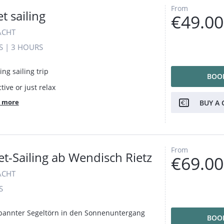
From
t sailing
€49.00
ACHT
S
|
3 HOURS
ing sailing trip
BOO
tive or just relax
 more
BUY A 
From
t-Sailing ab Wendisch Rietz
€69.00
ACHT
S
pannter Segeltörn in den Sonnenuntergang
BOO