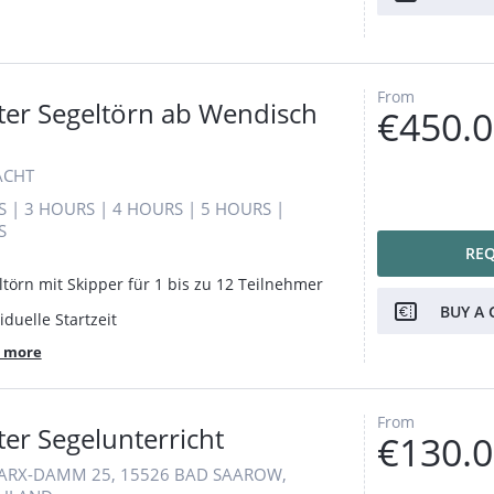
From
ter Segeltörn ab Wendisch
€450.
ACHT
S
|
3 HOURS
|
4 HOURS
|
5 HOURS
|
S
RE
ltörn mit Skipper für 1 bis zu 12 Teilnehmer
BUY A 
iduelle Startzeit
 more
From
ter Segelunterricht
€130.
ARX-DAMM 25, 15526 BAD SAAROW,