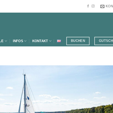
KON
BUCHEN
GUTSCH
LE
INFOS
KONTAKT
Julia R.
Th
26 Juli 2026
21 
Wir haben spontan
Danke f
online nach einem
herrlic