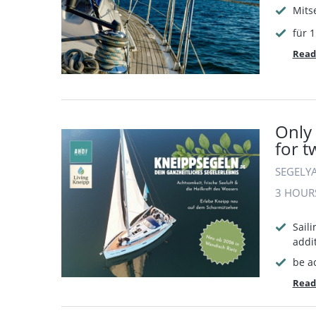
Mits
für 
Read
Only 
for t
SEGELY
3 HOUR
Saili
addi
be ac
Read