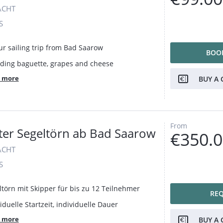
ACHT
S
ur sailing trip from Bad Saarow
BOO
uding baguette, grapes and cheese
 more
BUY A 
From
ter Segeltörn ab Bad Saarow
€350.
ACHT
S
ltörn mit Skipper für bis zu 12 Teilnehmer
RE
iduelle Startzeit, individuelle Dauer
 more
BUY A 