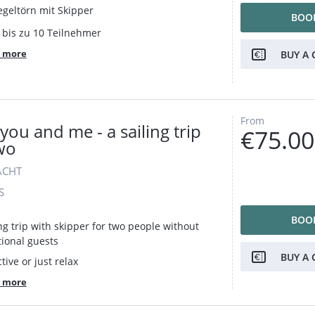
egeltörn mit Skipper
BOO
1 bis zu 10 Teilnehmer
 more
BUY A 
From
you and me - a sailing trip
€75.00
wo
ACHT
S
BOO
ng trip with skipper for two people without
tional guests
BUY A 
tive or just relax
 more