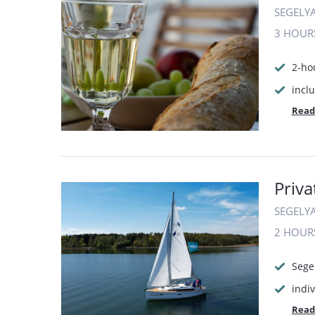
SEGELY
3 HOUR
2-ho
incl
Read
Priva
SEGELY
2 HOUR
Sege
indiv
Read