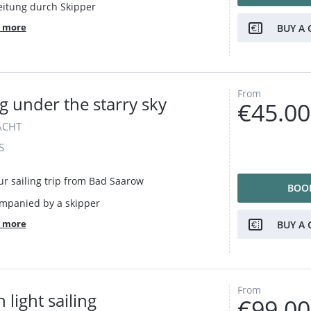
eitung durch Skipper
 more
BUY A 
From
ng under the starry sky
€45.00
ACHT
S
ur sailing trip from Bad Saarow
BOO
mpanied by a skipper
 more
BUY A 
From
light sailing
€99.00