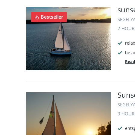
sunse
Bestseller
SEGELY
2 HOUR
relax
be ac
Read
Sunse
SEGELY
3 HOUR
ents