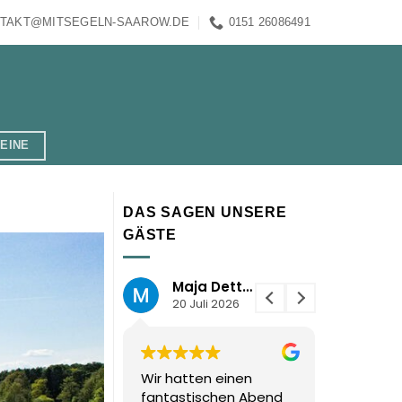
TAKT@MITSEGELN-SAAROW.DE
0151 26086491
EINE
DAS SAGEN UNSERE
GÄSTE
om F.
Maja Dettmers
Juli 2026
20 Juli 2026
18 Juli
ür den
Wir hatten einen
Absolut s
hen Segelausflug
fantastischen Abend
beim Sunse