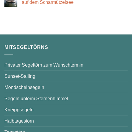
auf dem Scharmützelsee
Keine
Kommentare
zu
Segelunterricht
in
Bad
Saarow
–
sonnige
Stunden
auf
MITSEGELTÖRNS
dem
Scharmützelsee
Privater Segeltörn zum Wunschtermin
Sunset-Sailing
Mondscheinsegeln
Segeln unterm Sternenhimmel
Kneippsegeln
Halbtagestörn