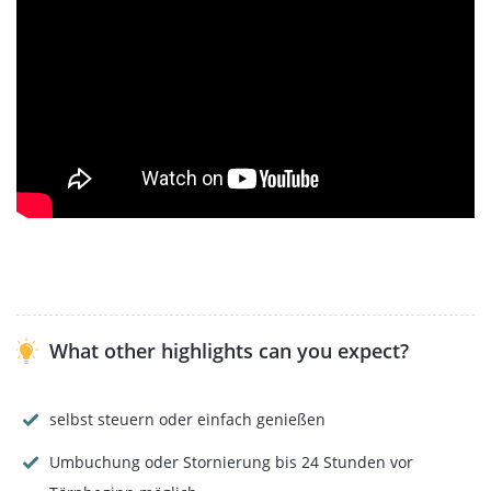
Getränke an Bord:
An Bord stehen verschiedene
Getränke zu kleinen Preisen bereit, zum Beispiel
Flensburger Bier, Prosecco, Sekt sowie alkoholfreie
Getränke. Zum Jubiläum erhält jeder Teilnehmer
zusätzlich ein Getränk kostenlos.
Teilnehmerzahl
Minimale Teilnehmerzahl:
4 Personen
Maximale Teilnehmerzahl:
10 Personen
What other highlights can you expect?
Hunde an Bord:
Deinen liebsten Vierbeiner kannst Du
gerne mitbringen, wenn Du alle Plätze eines Törns
buchst.
selbst steuern oder einfach genießen
Umbuchung oder Stornierung bis 24 Stunden vor