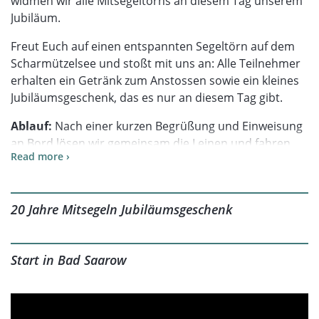
widmen wir alle Mitsegeltörns an diesem Tag unserem
Jubiläum.
Freut Euch auf einen entspannten Segeltörn auf dem
Scharmützelsee und stoßt mit uns an: Alle Teilnehmer
erhalten ein Getränk zum Anstossen sowie ein kleines
Jubiläumsgeschenk, das es nur an diesem Tag gibt.
Ablauf:
Nach einer kurzen Begrüßung und Einweisung
an Bord lösen wir gemeinsam die Leinen und fahren
Read more ›
zunächst unter Motor auf den See hinaus. Nach
wenigen Minuten setzen wir die Segel, stellen den
Motor ab und genießen die Ruhe des Segelns auf dem
20 Jahre Mitsegeln Jubiläumsgeschenk
Scharmützelsee. Je nach Wind und Wetter segeln wir
über den See – wer möchte, kann aktiv mit anpacken
oder einfach entspannen und die Zeit auf dem Wasser
Start in Bad Saarow
genießen. Etwa 15 Minuten vor Ende des Törns holen
wir langsam wieder die Segel ein und fahren unter
Motor zurück zu unserem Ausgangspunkt.