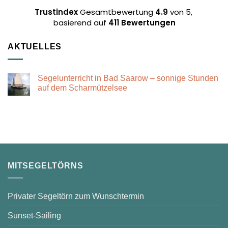
Trustindex
Gesamtbewertung
4.9
von 5,
basierend auf
411 Bewertungen
AKTUELLES
Segelunterricht in Bad Saarow – sonnige Stunden
auf dem Scharmützelsee
Keine
Kommentare
zu
Segelunterricht
in
Bad
Saarow
–
sonnige
Stunden
auf
MITSEGELTÖRNS
dem
Scharmützelsee
Privater Segeltörn zum Wunschtermin
Sunset-Sailing