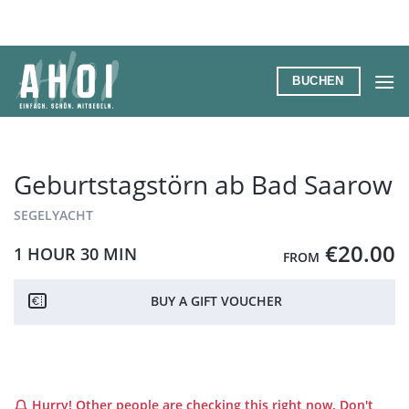
Zum
Inhalt
springen
BUCHEN
Geburtstagstörn ab Bad Saarow
SEGELYACHT
€20.00
1 HOUR
30 MIN
FROM
BUY A GIFT VOUCHER
Hurry! Other people are checking this right now. Don't