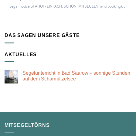
Legal notice of AHOI - EINFACH. SCHÖN. MITSEGELN. and bookingkit
DAS SAGEN UNSERE GÄSTE
AKTUELLES
Segelunterricht in Bad Saarow – sonnige Stunden
auf dem Scharmützelsee
Keine
Kommentare
zu
Segelunterricht
in
Bad
Saarow
–
sonnige
Stunden
auf
MITSEGELTÖRNS
dem
Scharmützelsee