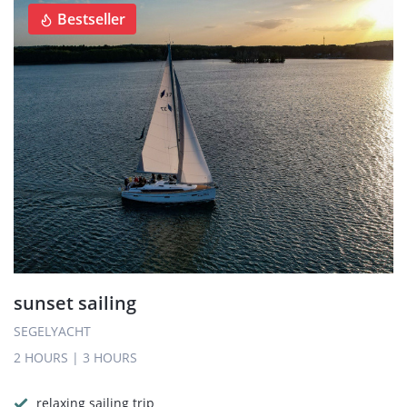
Bestseller
sunset sailing
SEGELYACHT
2 HOURS
|
3 HOURS
relaxing sailing trip