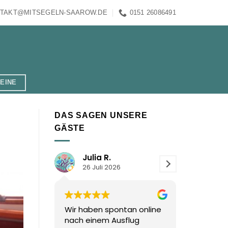
TAKT@MITSEGELN-SAAROW.DE
0151 26086491
EINE
DAS SAGEN UNSERE
GÄSTE
Julia R.
Thom F.
26 Juli 2026
21 Juli 2026
r haben spontan online
Danke für den herrlichen
ch einem Ausflug
Segelausflug mit euch in