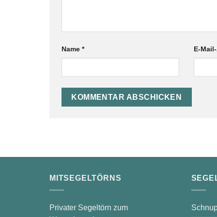
Name
*
E-Mail
MITSEGELTÖRNS
SEGE
Privater Segeltörn zum
Schnup