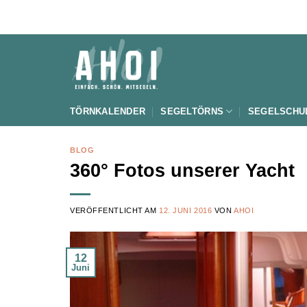
Zum
Inhalt
springen
TÖRNKALENDER
SEGELTÖRNS
SEGELSCHU
BLOG
360° Fotos unserer Yacht
VERÖFFENTLICHT AM
12. JUNI 2016
VON
AHOI
12
Juni