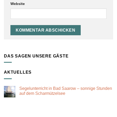
Website
DAS SAGEN UNSERE GÄSTE
AKTUELLES
Segelunterricht in Bad Saarow – sonnige Stunden
auf dem Scharmützelsee
Keine
Kommentare
zu
Segelunterricht
in
Bad