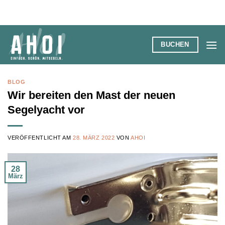
Zum
Inhalt
springen
BUCHEN
BLOG
Wir bereiten den Mast der neuen
Segelyacht vor
VERÖFFENTLICHT AM
28. MÄRZ 2022
VON
AHOI
28
März