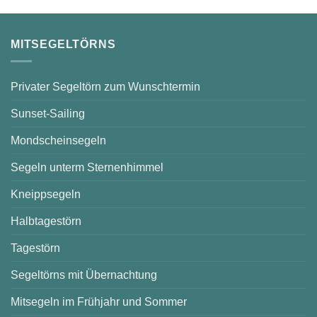
Saarow
–
sonnige
Stunden
auf
MITSEGELTÖRNS
dem
Scharmützelsee
Privater Segeltörn zum Wunschtermin
Sunset-Sailing
Mondscheinsegeln
Segeln unterm Sternenhimmel
Kneippsegeln
Halbtagestörn
Tagestörn
Segeltörns mit Übernachtung
Mitsegeln im Frühjahr und Sommer