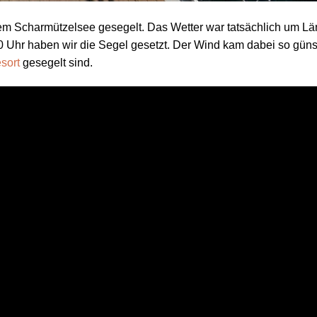
Relaxen,
genießen
em Scharmützelsee gesegelt. Das Wetter war tatsächlich um L
zur Umg
 Uhr haben wir die Segel gesetzt. Der Wind kam dabei so günst
auch erf
sort
gesegelt sind.
empfehl