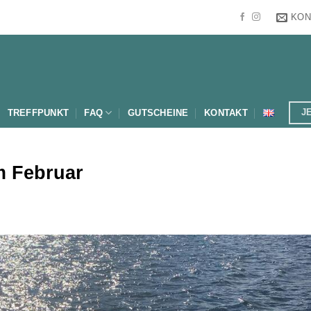
KON
J
TREFFPUNKT
FAQ
GUTSCHEINE
KONTAKT
m Februar
Julia R.
26 Juli 2
Wir haben sp
nach einem 