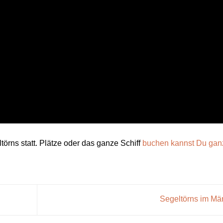
örns statt. Plätze oder das ganze Schiff
buchen kannst Du gan
Segeltörns im Mä