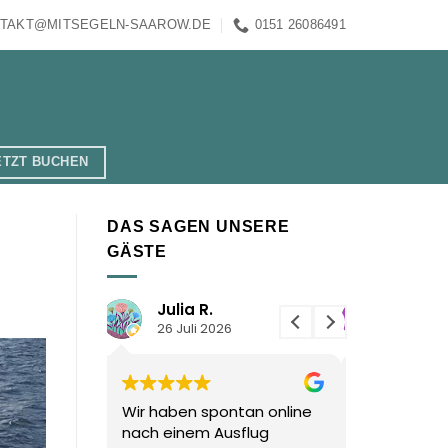
TAKT@MITSEGELN-SAAROW.DE
0151 26086491
ETZT BUCHEN
DAS SAGEN UNSERE
GÄSTE
Thom F.
026
21 Juli 2026
20 J
ontan online
Danke für den herrlichen
Wir hatt
Ausflug
Segelausflug mit euch in
fantasti