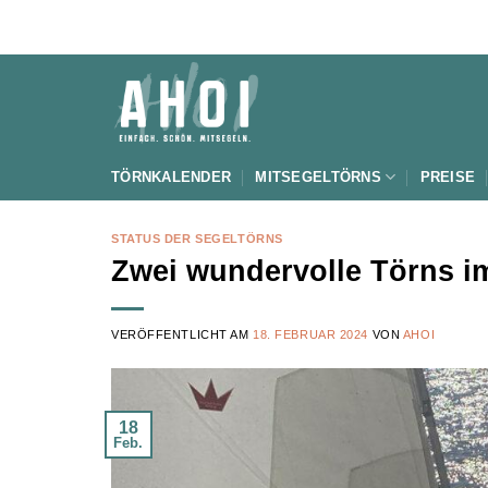
Zum
Inhalt
springen
TÖRNKALENDER
MITSEGELTÖRNS
PREISE
STATUS DER SEGELTÖRNS
Zwei wundervolle Törns i
VERÖFFENTLICHT AM
18. FEBRUAR 2024
VON
AHOI
18
Feb.