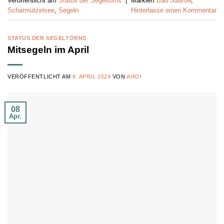
Veröffentlicht am
Status der Segeltörns
|
Markiert
Bad Saarow
,
Scharmützelsee
,
Segeln
Hinterlasse einen Kommentar
STATUS DER SEGELTÖRNS
Mitsegeln im April
VERÖFFENTLICHT AM
8. APRIL 2024
VON
AHOI
08
Apr.