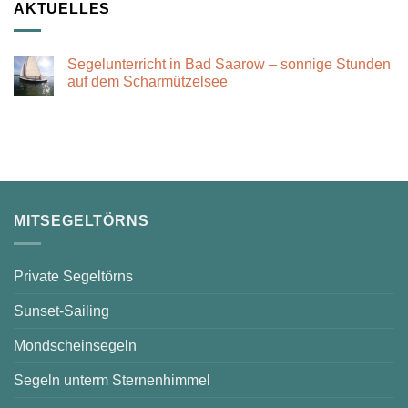
AKTUELLES
Segelunterricht in Bad Saarow – sonnige Stunden
auf dem Scharmützelsee
Keine
Kommentare
zu
Segelunterricht
in
Bad
Saarow
–
sonnige
Stunden
auf
MITSEGELTÖRNS
dem
Scharmützelsee
Private Segeltörns
Sunset-Sailing
Mondscheinsegeln
Segeln unterm Sternenhimmel