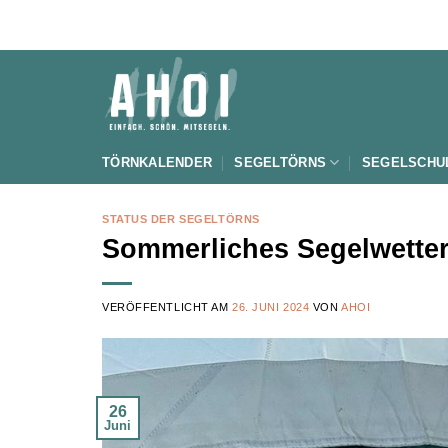
Zum
Inhalt
springen
TÖRNKALENDER
SEGELTÖRNS
SEGELSCHU
STATUS DER SEGELTÖRNS
Sommerliches Segelwette
VERÖFFENTLICHT AM
26. JUNI 2024
VON
AHOI
26
Juni