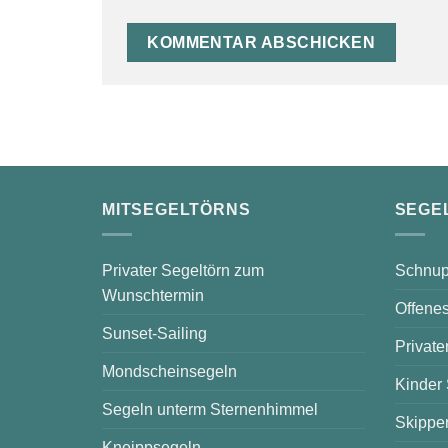
MITSEGELTÖRNS
SEGE
Privater Segeltörn zum
Schnup
Wunschtermin
Offenes
Sunset-Sailing
Private
Mondscheinsegeln
Kinder
Segeln unterm Sternenhimmel
Skipper
Kneippsegeln