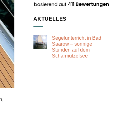
Relaxen, Baden, Sonne
basierend auf
411 Bewertungen
genießen. Ein bischen was
zur Umgebung haben wir
AKTUELLES
auch erfahren! Sehr
empfehlenswert!
Segelunterricht in Bad
Saarow – sonnige
Stunden auf dem
Scharmützelsee
Keine
Kommentare
zu
Segelunterricht
in
Bad
Saarow
–
sonnige
Stunden
n,
auf
dem
Scharmützelsee