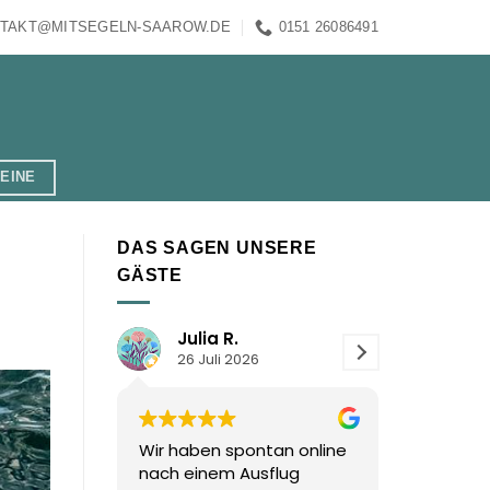
TAKT@MITSEGELN-SAAROW.DE
0151 26086491
EINE
DAS SAGEN UNSERE
GÄSTE
Julia R.
Thom F.
26 Juli 2026
21 Juli 2026
Wir haben spontan online
Danke für den her
nach einem Ausflug
Segelausflug mit 