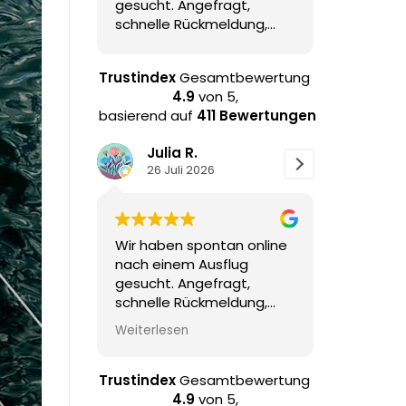
gesucht. Angefragt,
den Sonnenunter
schnelle Rückmeldung,
bester Skipper 👌🏻
gebucht. Sehr schöner
gute Getränke, g
Ausflug mit Skipper, der
Gespräche, geil w
Trustindex
Gesamtbewertung
alle ein wenig mit
4.9
von 5,
einbezogen hat.
basierend auf
411 Bewertungen
Ausreichend Zeit zum
Relaxen, Baden, Sonne
Julia R.
Thom F
genießen. Ein bischen was
26 Juli 2026
21 Juli 20
zur Umgebung haben wir
auch erfahren! Sehr
empfehlenswert!
Wir haben spontan online
Danke für de
nach einem Ausflug
Segelausflug
gesucht. Angefragt,
den Sonnenu
schnelle Rückmeldung,
bester Skipper
gebucht. Sehr schöner
gute Geträn
Weiterlesen
Weiterlesen
Ausflug mit Skipper, der
Gespräche, g
alle ein wenig mit
einbezogen hat.
Trustindex
Gesamtbewertung
Ausreichend Zeit zum
4.9
von 5,