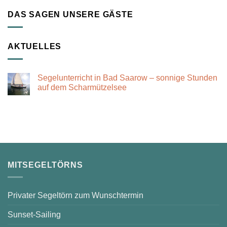
DAS SAGEN UNSERE GÄSTE
AKTUELLES
Segelunterricht in Bad Saarow – sonnige Stunden
auf dem Scharmützelsee
Keine
Kommentare
zu
Segelunterricht
in
Bad
Saarow
–
sonnige
Stunden
auf
MITSEGELTÖRNS
dem
Scharmützelsee
Privater Segeltörn zum Wunschtermin
Sunset-Sailing