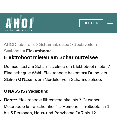
Zum
Inhalt
springen
BUCHEN
AHOI
>
über uns
>
Scharmützelsee
>
Bootsverleih-
Stationen
>
Elektroboote
Elektroboot mieten am Scharmützelsee
Du möchtest am Scharmützelsee ein Elektroboot mieten?
Eine sehr gute Wahl! Elektroboote bekommst Du bei der
Station
O Nass Is
am Nordufer vom Scharmützelsee.
O NASS IS / Vagabund
Boote:
Elektroboote führerscheinfrei bis 7 Personen,
Motorboote führerscheinfrei 4-5 Personen, Tretboote für 1
bis 5 Personen, Haus- und Partyboote für 7 bis 12