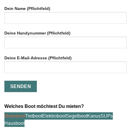
Dein Name (Pflichtfeld)
Deine Handynummer (Pflichtfeld)
Deine E-Mail-Adresse (Pflichtfeld)
Bitte
Bitte
lasse
lasse
dieses
dieses
Feld
Feld
Welches Boot möchtest Du mieten?
leer.
leer.
Motorboot
Tretboot
Elektroboot
Segelboot
Kanus
SUPs
Hausboot