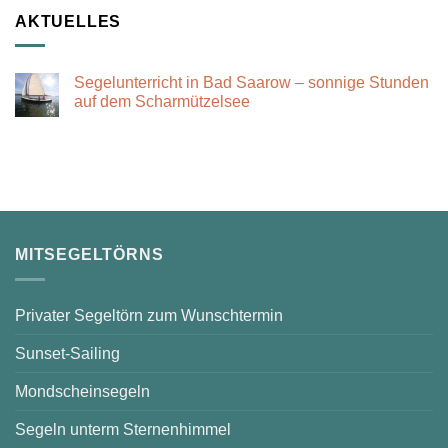
AKTUELLES
Segelunterricht in Bad Saarow – sonnige Stunden
auf dem Scharmützelsee
Keine
Kommentare
zu
Segelunterricht
in
Bad
Saarow
–
sonnige
Stunden
auf
MITSEGELTÖRNS
dem
Scharmützelsee
Privater Segeltörn zum Wunschtermin
Sunset-Sailing
Mondscheinsegeln
Segeln unterm Sternenhimmel