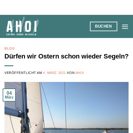
Zum
Inhalt
springen
BUCHEN
BLOG
Dürfen wir Ostern schon wieder Segeln?
VERÖFFENTLICHT AM
4. MÄRZ 2021
VON
AHOI
04
März