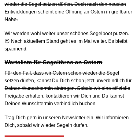
wieder die Segel setzen dürfen. Doch nach den neusten
Entwicklungen scheint eine Öffnung an Ostern in greifbarer
Nähe.
Wir werden wohl weiter unser schönes Segelboot putzen.
😉 Nach aktuellem Stand geht es im Mai weiter. Es bleibt
spannend.
Warteliste für Segeltörns an Ostern
Für den Fall, dass wir Ostern schon wieder die Segel
setzen dürfen, kannst Du Dich schon jetzt unverbindlich für
Deinen Wunschtermin eintragen. Sobald wir eine offizielle
Freigabe erhalten, kontaktieren wir Dich und Du kannst
Deinen Wunschtermin verbindlich buchen.
Trag Dich gern in unseren Newsletter ein. Wir informieren
Dich, sobald wir wieder Segeln dürfen.