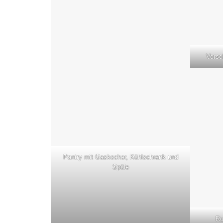
Vorsc
Pantry mit Gaskocher, Kühlschrank und
Spüle
Ru