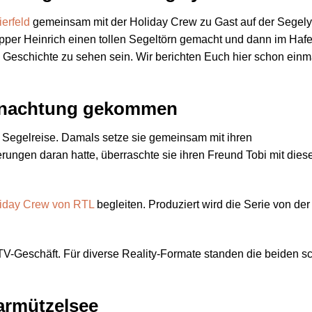
Relaxen, Baden
genießen. Ein 
ierfeld
gemeinsam mit der Holiday Crew zu Gast auf der Segely
zur Umgebung 
per Heinrich einen tollen Segeltörn gemacht und dann im Haf
auch erfahren!
ne Geschichte zu sehen sein. Wir berichten Euch hier schon einm
empfehlenswer
ernachtung gekommen
r Segelreise. Damals setze sie gemeinsam mit ihren
rungen daran hatte, überraschte sie ihren Freund Tobi mit dies
iday Crew von RTL
begleiten. Produziert wird die Serie von der
TV-Geschäft. Für diverse Reality-Formate standen die beiden s
armützelsee