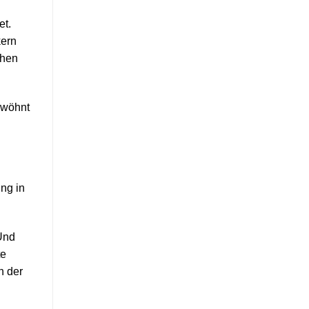
et.
kern
chen
ewöhnt
ung in
Und
te
n der