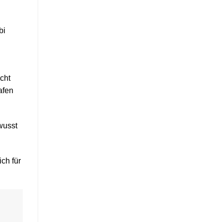
bi
cht
afen
wusst
ch für