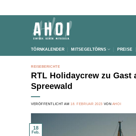
Zum
Inhalt
springen
TÖRNKALENDER
MITSEGELTÖRNS
PREISE
REISEBERICHTE
RTL Holidaycrew zu Gast 
Spreewald
VERÖFFENTLICHT AM
18. FEBRUAR 2023
VON
AHOI
18
Feb.