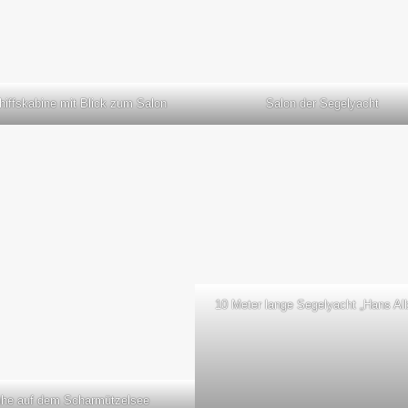
hiffskabine mit Blick zum Salon
Salon der Segelyacht
10 Meter lange Segelyacht „Hans Al
he auf dem Scharmützelsee