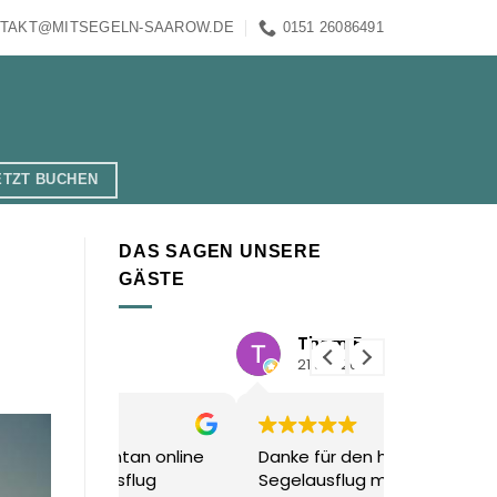
TAKT@MITSEGELN-SAAROW.DE
0151 26086491
ETZT BUCHEN
DAS SAGEN UNSERE
GÄSTE
Thom F.
21 Juli 2026
20 Juli
tan online
Danke für den herrlichen
Wir hatten
sflug
Segelausflug mit euch in
fantastisc