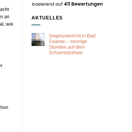
, Sonne
Skipper Ste
basierend auf
411 Bewertungen
bischen was
einzigartig
acht
haben wir
wir sicher 
en an
AKTUELLES
 Sehr
werden!
al, wie
t!
Segelunterricht in Bad
Saarow – sonnige
Stunden auf dem
Scharmützelsee
Keine
Kommentare
er
zu
Segelunterricht
in
Bad
Saarow
–
sonnige
Stunden
auf
dem
Scharmützelsee
chon