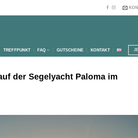
KON
J
TREFFPUNKT
FAQ
GUTSCHEINE
KONTAKT
auf der Segelyacht Paloma im
Julia R.
26 Juli 2026
Wir haben spon
nach einem Au