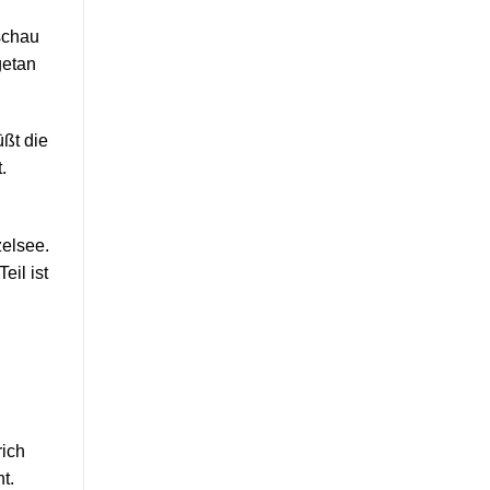
schau
getan
üßt die
.
zelsee.
eil ist
rich
t.