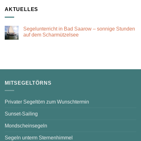
AKTUELLES
Segelunterricht in Bad Saarow – sonnige Stunden
auf dem Scharmützelsee
Keine
Kommentare
zu
Segelunterricht
in
Bad
Saarow
–
sonnige
Stunden
auf
MITSEGELTÖRNS
dem
Scharmützelsee
Privater Segeltörn zum Wunschtermin
Sunset-Sailing
Mondscheinsegeln
Segeln unterm Sternenhimmel