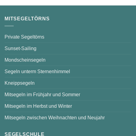
Saarow
–
sonnige
Stunden
auf
MITSEGELTÖRNS
dem
Scharmützelsee
Private Segeltörns
Sunset-Sailing
Mondscheinsegeln
Segeln unterm Sternenhimmel
Kneippsegeln
Mitsegeln im Frühjahr und Sommer
Mitsegeln im Herbst und Winter
Mitsegeln zwischen Weihnachten und Neujahr
SEGELSCHULE