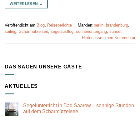
WEITERLESEN
→
Veröffentlicht am
Blog
,
Reiseberichte
|
Markiert
berlin
,
brandenburg
,
sailing
,
Scharmützelsee
,
segelausflug
,
sonnenuntergang
,
sunset
Hinterlasse einen Kommentar
DAS SAGEN UNSERE GÄSTE
AKTUELLES
Segelunterricht in Bad Saarow – sonnige Stunden
auf dem Scharmützelsee
Keine
Kommentare
zu
Segelunterricht
in
Bad