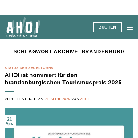
Zum
Inhalt
springen
BUCHEN
SCHLAGWORT-ARCHIVE:
BRANDENBURG
STATUS DER SEGELTÖRNS
AHOI ist nominiert für den
brandenburgischen Tourismuspreis 2025
VERÖFFENTLICHT AM
21. APRIL 2025
VON
AHOI
21
Apr.