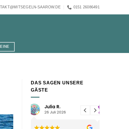
TAKT@MITSEGELN-SAAROW.DE
0151 26086491
EINE
DAS SAGEN UNSERE
GÄSTE
Thom F.
21 Juli 2026
20 Juli