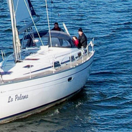
Wir haben spon
nach einem Au
gesucht. Angef
schnelle Rückm
gebucht. Sehr 
Weiterlesen
Ausflug mit Ski
alle ein wenig 
einbezogen ha
Ausreichend Z
Relaxen, Baden
genießen. Ein 
zur Umgebung 
Julia R.
auch erfahren!
26 Juli 2026
empfehlenswer
Wir haben spon
nach einem Au
gesucht. Angef
schnelle Rückm
gebucht. Sehr 