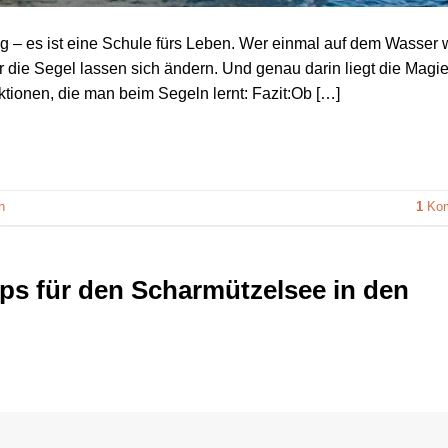
Ausflug mit Ski
alle ein wenig 
ng – es ist eine Schule fürs Leben. Wer einmal auf dem Wasser 
einbezogen ha
er die Segel lassen sich ändern. Und genau darin liegt die Magi
Ausreichend Z
ektionen, die man beim Segeln lernt: Fazit:Ob […]
Relaxen, Baden
genießen. Ein 
zur Umgebung 
auch erfahren!
empfehlenswer
n
1
Kom
ps für den Scharmützelsee in den