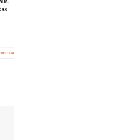
aus.
das
ommentar