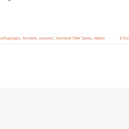
usflugstipps
,
fischerei
,
museum
,
Seenland Oder Spree
,
töpfern
1
Kom