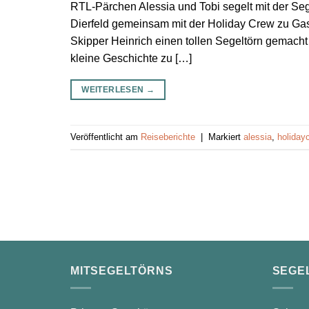
RTL-Pärchen Alessia und Tobi segelt mit der Se
Dierfeld gemeinsam mit der Holiday Crew zu Gas
Skipper Heinrich einen tollen Segeltörn gemacht
kleine Geschichte zu […]
WEITERLESEN
→
Veröffentlicht am
Reiseberichte
|
Markiert
alessia
,
holiday
MITSEGELTÖRNS
SEGE