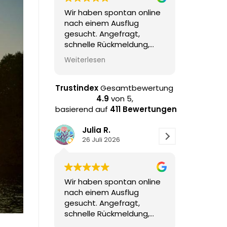
Wir haben spontan online
Danke für 
nach einem Ausflug
Segelausfl
gesucht. Angefragt,
den Sonne
schnelle Rückmeldung,
bester Skipp
gebucht. Sehr schöner
gute Geträ
Weiterlesen
Weiterlesen
Ausflug mit Skipper, der
Gespräche,
alle ein wenig mit
einbezogen hat.
Trustindex
Gesamtbewertung
Ausreichend Zeit zum
4.9
von 5,
Relaxen, Baden, Sonne
basierend auf
411 Bewertungen
genießen. Ein bischen was
zur Umgebung haben wir
Julia R.
Thom 
auch erfahren! Sehr
26 Juli 2026
21 Juli
empfehlenswert!
Wir haben spontan online
Danke für 
nach einem Ausflug
Segelausfl
gesucht. Angefragt,
den Sonne
schnelle Rückmeldung,
bester Skipp
gebucht. Sehr schöner
gute Geträ