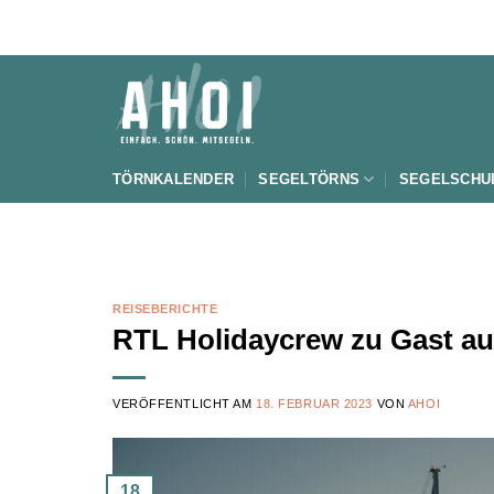
Zum
Inhalt
springen
TÖRNKALENDER
SEGELTÖRNS
SEGELSCHU
REISEBERICHTE
RTL Holidaycrew zu Gast au
VERÖFFENTLICHT AM
18. FEBRUAR 2023
VON
AHOI
18