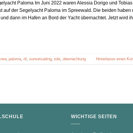
gelyacht Paloma Im Juni 2022 waren Alessia Dorigo und Tobias
t auf der Segelyacht Paloma im Spreewald. Die beiden haben 
 und dann im Hafen an Bord der Yacht übernachtet. Jetzt wird ih
crew
,
paloma
,
rtl
,
sunsetsailing
,
tobi
,
übernachtung
Hinterlasse einen K
LSCHULE
WICHTIGE SEITEN