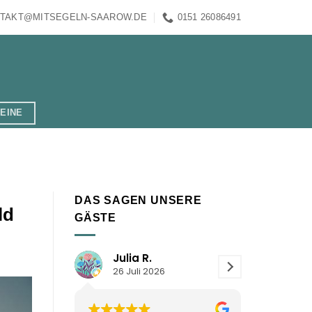
TAKT@MITSEGELN-SAAROW.DE
0151 26086491
EINE
DAS SAGEN UNSERE
ld
GÄSTE
Julia R.
Thom 
26 Juli 2026
21 Juli