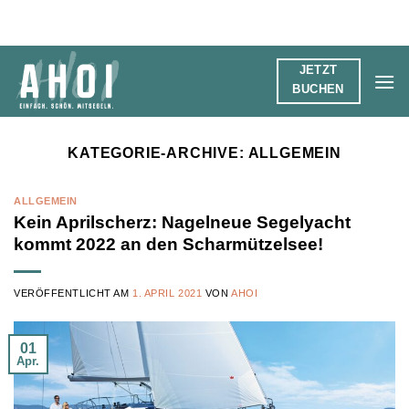
Zum
Inhalt
springen
JETZT
BUCHEN
KATEGORIE-ARCHIVE:
ALLGEMEIN
ALLGEMEIN
Kein Aprilscherz: Nagelneue Segelyacht
kommt 2022 an den Scharmützelsee!
VERÖFFENTLICHT AM
1. APRIL 2021
VON
AHOI
01
Apr.