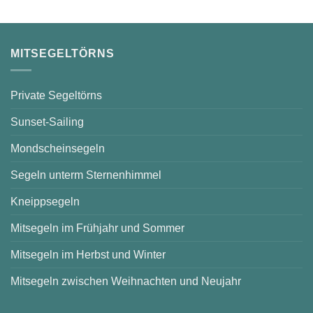
Bad
Saarow
–
sonnige
Stunden
auf
MITSEGELTÖRNS
dem
Scharmützelsee
Private Segeltörns
Sunset-Sailing
Mondscheinsegeln
Segeln unterm Sternenhimmel
Kneippsegeln
Mitsegeln im Frühjahr und Sommer
Mitsegeln im Herbst und Winter
Mitsegeln zwischen Weihnachten und Neujahr