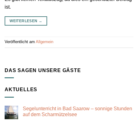
ist.
WEITERLESEN
→
Veröffentlicht am
Allgemein
DAS SAGEN UNSERE GÄSTE
AKTUELLES
Segelunterricht in Bad Saarow – sonnige Stunden
auf dem Scharmützelsee
Keine
Kommentare
zu
Segelunterricht
in