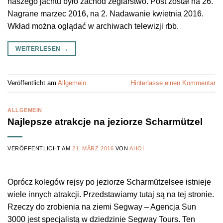
naszego jachtu było zachód żeglarstwo. Post został na 26.
Nagrane marzec 2016, na 2. Nadawanie kwietnia 2016.
Wkład można oglądać w archiwach telewizji rbb.
WEITERLESEN
→
Veröffentlicht am
Allgemein
Hinterlasse einen Kommentar
ALLGEMEIN
Najlepsze atrakcje na jeziorze Scharmützel
VERÖFFENTLICHT AM
21. MÄRZ 2016
VON
AHOI
Oprócz kolegów rejsy po jeziorze Scharmützelsee istnieje
wiele innych atrakcji. Przedstawiamy tutaj są na tej stronie.
Rzeczy do zrobienia na ziemi Segway – Agencja Sun
3000 jest specjalistą w dziedzinie Segway Tours. Ten