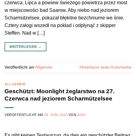
czerwca. Lipca a powiew świeżego powietrza przez most
w miejscowości bad Saarow. Aby niebo nad jeziorem
Scharmützelsee, pokazał błękitne bezchmurne we śnie.
Cztery załogi wszedł na pokład i odpłynąć z skipper
Steffen. Nad w […]
WEITERLESEN
→
Veröffentlicht am
Allgemein
Hinterlasse einen Kommentar
ALLGEMEIN
Geschützt: Moonlight żeglarstwo na 27.
Czerwca nad jeziorem Scharmützelsee
VERÖFFENTLICHT AM
29. JUNI 2015
VON
AHOI
Es gibt keinen Textauszug, da dies ein geschützter Beitrag