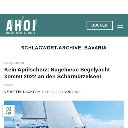
Zum
Inhalt
springen
BUCHEN
SCHLAGWORT-ARCHIVE:
BAVARIA
ALLGEMEIN
Kein Aprilscherz: Nagelneue Segelyacht
kommt 2022 an den Scharmützelsee!
VERÖFFENTLICHT AM
1. APRIL 2021
VON
AHOI
01
Apr.