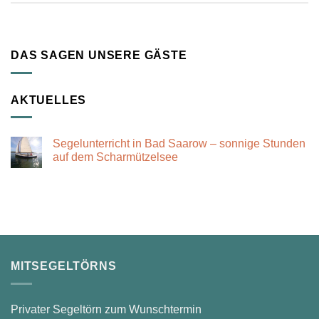
DAS SAGEN UNSERE GÄSTE
AKTUELLES
Segelunterricht in Bad Saarow – sonnige Stunden
auf dem Scharmützelsee
Keine
Kommentare
zu
Segelunterricht
in
Bad
Saarow
–
sonnige
Stunden
auf
MITSEGELTÖRNS
dem
Scharmützelsee
Privater Segeltörn zum Wunschtermin