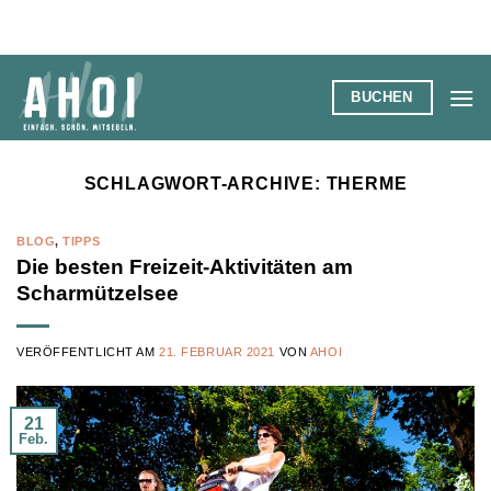
Zum
Inhalt
springen
BUCHEN
SCHLAGWORT-ARCHIVE:
THERME
BLOG
,
TIPPS
Die besten Freizeit-Aktivitäten am
Scharmützelsee
VERÖFFENTLICHT AM
21. FEBRUAR 2021
VON
AHOI
21
Feb.