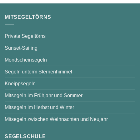
–
sonnige
Stunden
auf
MITSEGELTÖRNS
dem
Scharmützelsee
Private Segeltörns
Sunset-Sailing
Mondscheinsegeln
Segeln unterm Sternenhimmel
Kneippsegeln
Mitsegeln im Frühjahr und Sommer
Mitsegeln im Herbst und Winter
Mitsegeln zwischen Weihnachten und Neujahr
SEGELSCHULE