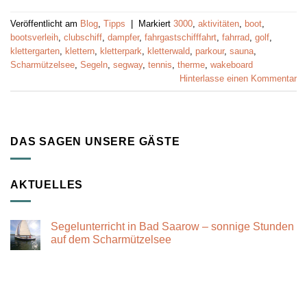
Veröffentlicht am
Blog
,
Tipps
|
Markiert
3000
,
aktivitäten
,
boot
,
bootsverleih
,
clubschiff
,
dampfer
,
fahrgastschifffahrt
,
fahrrad
,
golf
,
klettergarten
,
klettern
,
kletterpark
,
kletterwald
,
parkour
,
sauna
,
Scharmützelsee
,
Segeln
,
segway
,
tennis
,
therme
,
wakeboard
Hinterlasse einen Kommentar
DAS SAGEN UNSERE GÄSTE
AKTUELLES
Segelunterricht in Bad Saarow – sonnige Stunden
auf dem Scharmützelsee
Keine
Kommentare
zu
Segelunterricht
in
Bad
Saarow