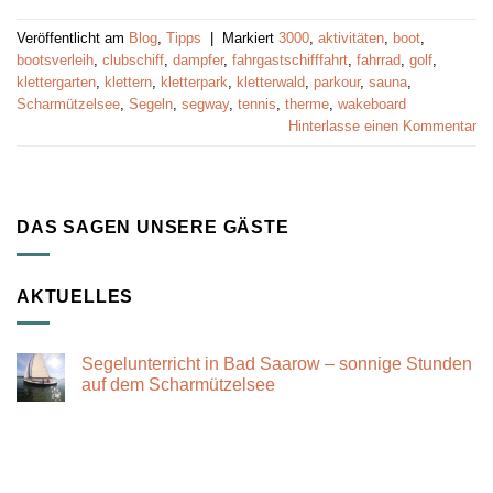
Veröffentlicht am
Blog
,
Tipps
|
Markiert
3000
,
aktivitäten
,
boot
,
bootsverleih
,
clubschiff
,
dampfer
,
fahrgastschifffahrt
,
fahrrad
,
golf
,
klettergarten
,
klettern
,
kletterpark
,
kletterwald
,
parkour
,
sauna
,
Scharmützelsee
,
Segeln
,
segway
,
tennis
,
therme
,
wakeboard
Hinterlasse einen Kommentar
DAS SAGEN UNSERE GÄSTE
AKTUELLES
Segelunterricht in Bad Saarow – sonnige Stunden
auf dem Scharmützelsee
Keine
Kommentare
zu
Segelunterricht
in
Bad
Saarow