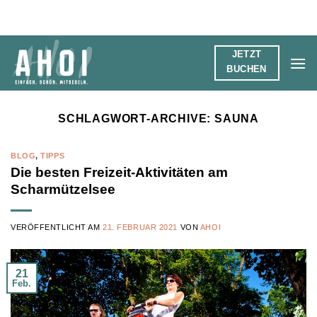
Zum
Inhalt
springen
JETZT
BUCHEN
SCHLAGWORT-ARCHIVE:
SAUNA
BLOG
,
TIPPS
Die besten Freizeit-Aktivitäten am
Scharmützelsee
VERÖFFENTLICHT AM
21. FEBRUAR 2021
VON
AHOI
21
Feb.