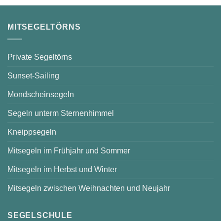
–
sonnige
Stunden
auf
MITSEGELTÖRNS
dem
Scharmützelsee
Private Segeltörns
Sunset-Sailing
Mondscheinsegeln
Segeln unterm Sternenhimmel
Kneippsegeln
Mitsegeln im Frühjahr und Sommer
Mitsegeln im Herbst und Winter
Mitsegeln zwischen Weihnachten und Neujahr
SEGELSCHULE