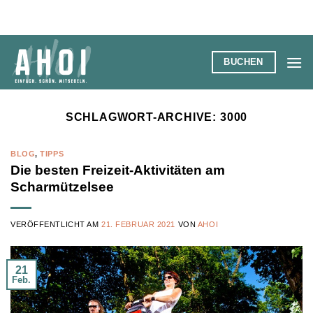
Zum
Inhalt
springen
BUCHEN
SCHLAGWORT-ARCHIVE:
3000
BLOG
,
TIPPS
Die besten Freizeit-Aktivitäten am
Scharmützelsee
VERÖFFENTLICHT AM
21. FEBRUAR 2021
VON
AHOI
21
Feb.