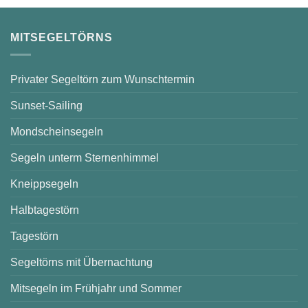
–
sonnige
Stunden
auf
MITSEGELTÖRNS
dem
Scharmützelsee
Privater Segeltörn zum Wunschtermin
Sunset-Sailing
Mondscheinsegeln
Segeln unterm Sternenhimmel
Kneippsegeln
Halbtagestörn
Tagestörn
Segeltörns mit Übernachtung
Mitsegeln im Frühjahr und Sommer