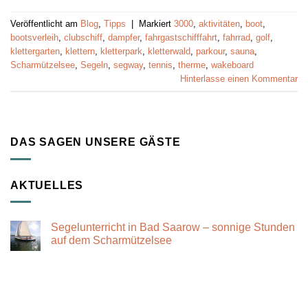
Veröffentlicht am
Blog
,
Tipps
|
Markiert
3000
,
aktivitäten
,
boot
,
bootsverleih
,
clubschiff
,
dampfer
,
fahrgastschifffahrt
,
fahrrad
,
golf
,
klettergarten
,
klettern
,
kletterpark
,
kletterwald
,
parkour
,
sauna
,
Scharmützelsee
,
Segeln
,
segway
,
tennis
,
therme
,
wakeboard
Hinterlasse einen Kommentar
DAS SAGEN UNSERE GÄSTE
AKTUELLES
Segelunterricht in Bad Saarow – sonnige Stunden
auf dem Scharmützelsee
Keine
Kommentare
zu
Segelunterricht
in
Bad
Saarow